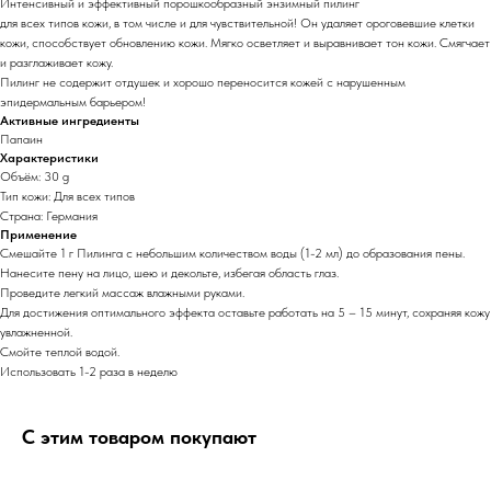
Интенсивный и эффективный порошкообразный энзимный пилинг
для всех типов кожи, в том числе и для чувствительной! Он удаляет ороговевшие клетки
кожи, способствует обновлению кожи. Мягко осветляет и выравнивает тон кожи. Смягчает
и разглаживает кожу.
Пилинг не содержит отдушек и хорошо переносится кожей с нарушенным
эпидермальным барьером!
Активные ингредиенты
Папаин
Характеристики
Объём: 30 g
Тип кожи: Для всех типов
Страна: Германия
Применение
Смешайте 1 г Пилинга с небольшим количеством воды (1-2 мл) до образования пены.
Нанесите пену на лицо, шею и декольте, избегая область глаз.
Проведите легкий массаж влажными руками.
Для достижения оптимального эффекта оставьте работать на 5 – 15 минут, сохраняя кожу
увлажненной.
Смойте теплой водой.
Использовать 1-2 раза в неделю
С этим товаром покупают