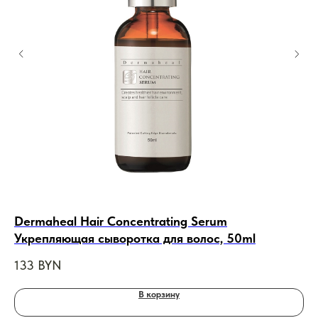
Dermaheal Hair Concentrating Serum
Ja
Укрепляющая сыворотка для волос, 50ml
Пу
133
BYN
12
В корзину