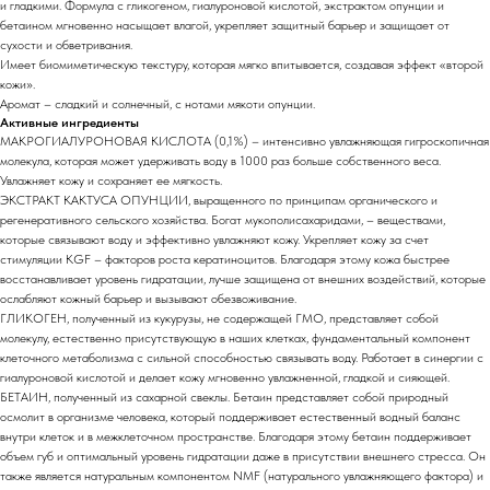
и гладкими. Формула с гликогеном, гиалуроновой кислотой, экстрактом опунции и
бетаином мгновенно насыщает влагой, укрепляет защитный барьер и защищает от
сухости и обветривания.
Имеет биомиметическую текстуру, которая мягко впитывается, создавая эффект «второй
кожи».
Аромат – сладкий и солнечный, с нотами мякоти опунции.
Активные ингредиенты
МАКРОГИАЛУРОНОВАЯ КИСЛОТА (0,1%) – интенсивно увлажняющая гигроскопичная
молекула, которая может удерживать воду в 1000 раз больше собственного веса.
Увлажняет кожу и сохраняет ее мягкость.
ЭКСТРАКТ КАКТУСА ОПУНЦИИ, выращенного по принципам органического и
регенеративного сельского хозяйства. Богат мукополисахаридами, – веществами,
которые связывают воду и эффективно увлажняют кожу. Укрепляет кожу за счет
стимуляции KGF – факторов роста кератиноцитов. Благодаря этому кожа быстрее
восстанавливает уровень гидратации, лучше защищена от внешних воздействий, которые
ослабляют кожный барьер и вызывают обезвоживание.
ГЛИКОГЕН, полученный из кукурузы, не содержащей ГМО, представляет собой
молекулу, естественно присутствующую в наших клетках, фундаментальный компонент
клеточного метаболизма с сильной способностью связывать воду. Работает в синергии с
гиалуроновой кислотой и делает кожу мгновенно увлажненной, гладкой и сияющей.
БЕТАИН, полученный из сахарной свеклы. Бетаин представляет собой природный
осмолит в организме человека, который поддерживает естественный водный баланс
внутри клеток и в межклеточном пространстве. Благодаря этому бетаин поддерживает
объем губ и оптимальный уровень гидратации даже в присутствии внешнего стресса. Он
также является натуральным компонентом NMF (натурального увлажняющего фактора) и