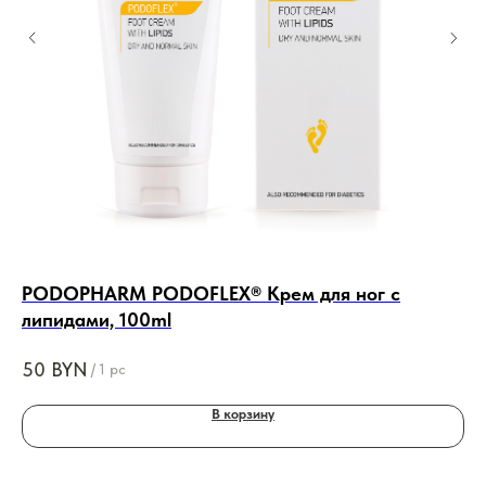
PODOPHARM PODOFLEX® Крем для ног с
GE
липидами, 100ml
пи
, 
50
BYN
23
/
1 pc
В корзину