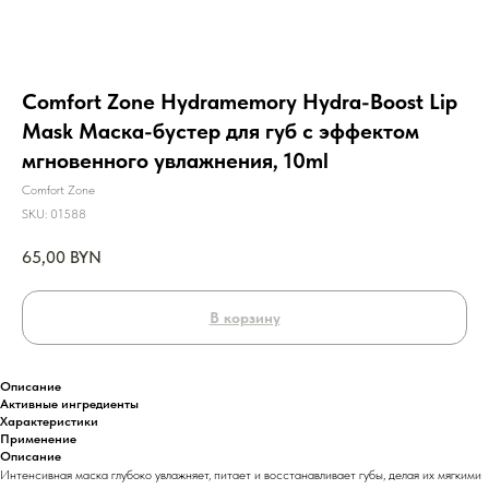
Comfort Zone Hydramemory Hydra-Boost Lip
Mask Маска-бустер для губ с эффектом
мгновенного увлажнения, 10ml
Comfort Zone
SKU:
01588
65,00
BYN
В корзину
Описание
Активные ингредиенты
Характеристики
Применение
Описание
Интенсивная маска глубоко увлажняет, питает и восстанавливает губы, делая их мягкими