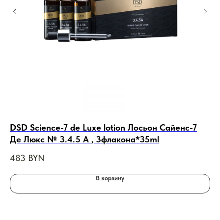
DSD Science-7 de Luxe lotion Лосьон Сайенс-7
DS
Де Люкс № 3.4.5 А , 3флакона*35ml
Во
10
483
BYN
13
В корзину