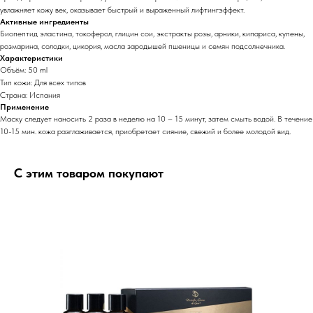
увлажняет кожу век, оказывает быстрый и выраженный лифтингэффект.
Активные ингредиенты
Биопептид эластина, токоферол, глицин сои, экстракты розы, арники, кипариса, купены,
розмарина, солодки, цикория, масла зародышей пшеницы и семян подсолнечника.
Характеристики
Объём: 50 ml
Тип кожи: Для всех типов
Страна: Испания
Применение
Маску следует наносить 2 раза в неделю на 10 – 15 минут, затем смыть водой. В течение
10-15 мин. кожа разглаживается, приобретает сияние, свежий и более молодой вид.
С этим товаром покупают