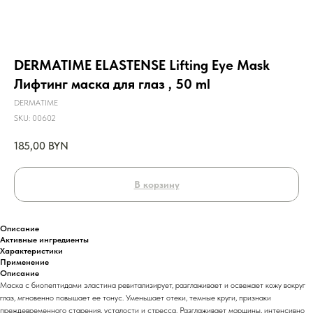
DERMATIME ELASTENSE Lifting Eye Mask
Лифтинг маска для глаз , 50 ml
DERMATIME
SKU:
00602
185,00
BYN
В корзину
Описание
Активные ингредиенты
Характеристики
Применение
Описание
Маска с биопептидами эластина ревитализирует, разглаживает и освежает кожу вокруг
глаз, мгновенно повышает ее тонус. Уменьшает отеки, темные круги, признаки
преждевременного старения, усталости и стресса. Разглаживает морщины, интенсивно