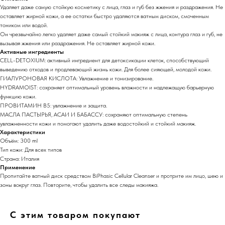
Удаляет даже самую стойкую косметику с лица, глаз и губ без жжения и раздражения. Не
оставляет жирной кожи, а ее остатки быстро удаляются ватным диском, смоченным
тоником или водой.
Он чрезвычайно легко удаляет даже самый стойкий макияж с лица, контура глаз и губ, не
вызывая жжения или раздражения. Не оставляет жирной кожи.
Активные ингредиенты
CELL-DETOXIUM: активный ингредиент для детоксикации клеток, способствующий
выведению отходов и продлевающий жизнь кожи. Для более сияющей, молодой кожи.
ГИАЛУРОНОВАЯ КИСЛОТА: Увлажнение и тонизирование.
HYDRAMOIST: сохраняет оптимальный уровень влажности и надлежащую барьерную
функцию кожи.
ПРОВИТАМИН B5: увлажнение и защита.
МАСЛА ПАСТЫРЬЯ, АСАИ И БАБАССУ: сохраняют оптимальную степень
увлажненности кожи и помогают удалить даже водостойкий и стойкий макияж.
Характеристики
Объём: 300 ml
Тип кожи: Для всех типов
Страна: Италия
Применение
Пропитайте ватный диск средством BiPhasic Cellular Cleanser и протрите им лицо, шею и
зоны вокруг глаз. Повторите, чтобы удалить все следы макияжа.
С этим товаром покупают