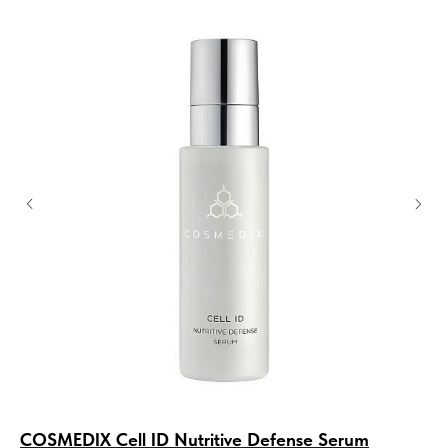
COSMEDIX Cell ID Nutritive Defense Serum
PH