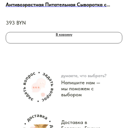
Антивозрастная Питательная Сыворотка с
Ом
Пептидами, 30ml
393
BYN
2
В корзину
думаете, что выбрать?
Напишите нам —
мы поможем с
выбором
Доставка в