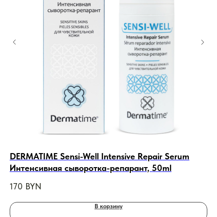
DERMATIME Sensi-Well Intensive Repair Serum
EN
Интенсивная сыворотка-репарант, 50ml
Ос
x1
170
BYN
19
В корзину