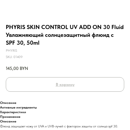
PHYRIS SKIN CONTROL UV ADD ON 30 Fluid
Увлажняющий солнцезащитный флюид с
SPF 30, 50ml
PHYRIS
SKU:
01409
145,00
BYN
В корзину
Описание
Активные ингредиенты
Характеристики
Применение
Описание
Флюид защищает кожу от UVA и UVB-лучей с фактором защиты от солнца spf 30.