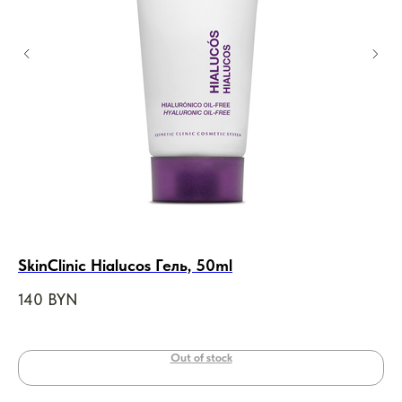
SkinClinic Hialucos Гель, 50ml
Ja
дл
140
BYN
11
Out of stock