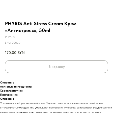
PHYRIS Anti Stress Cream Крем
«Антистресс», 50ml
PHYRIS
SKU:
00639
170,00
BYN
В корзину
Описание
Активные ингредиенты
Характеристики
Применение
Описание
Успокаивающий увлажняющий крем. Улучшает микроциркуляцию и венозный отток,
стимулирует лимфодренаж, уменьшает проявления купероза, успокаивает раздражение и
интенсивно увлажняет кожу, укрепляет барьерные функции эпидермиса, борется с