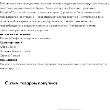
Биомиметический крем для глаз помогает поднять и подтянуть кожу вокруг глаз. Морщины
вокруг глаз разглаживаются. Придает более свежий вид. Содержит трипептид
Progeline™™, который тормозит синтез прогерина (прогерин — белок, вызывающий
преждевременное старение). Предотвращает распад эластина и коллагена. Кофеин,
содержащийся в креме, помогает регулировать подкожный обмен веществ и
кровообращение, в результате чего уменьшаются отеки. Гиалуроновая кислота
эффективно увлажняет кожу вокруг глаз
Активные ингредиенты
Progeline™,кофеин, гиалуроновая кислота
Характеристики
Объём: 15 ml
Тип кожи: Для всех типов
Страна: Польша
Применение
Нанесите небольшое количество на предварительно очищенную и протонизированную
кожу вокруг глаз
С этим товаром покупают