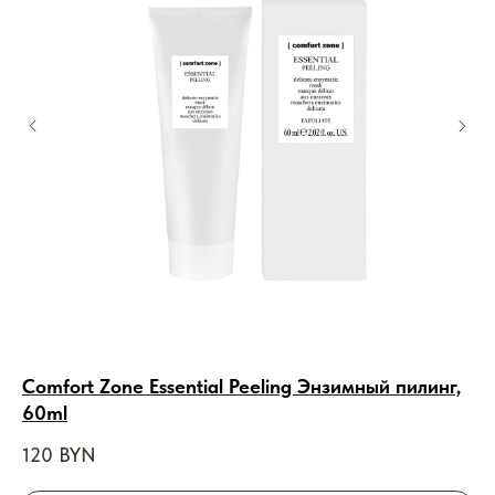
Comfort Zone Essential Peeling Энзимный пилинг,
NI
60ml
5
120
BYN
2