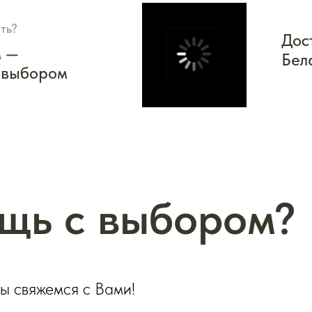
ть?
Дос
м —
Бел
 выбором
щь с выбором?
мы свяжемся с Вами!