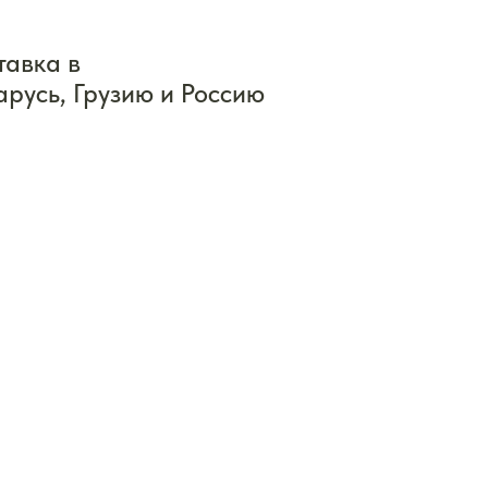
тавка в
арусь, Грузию и Россию