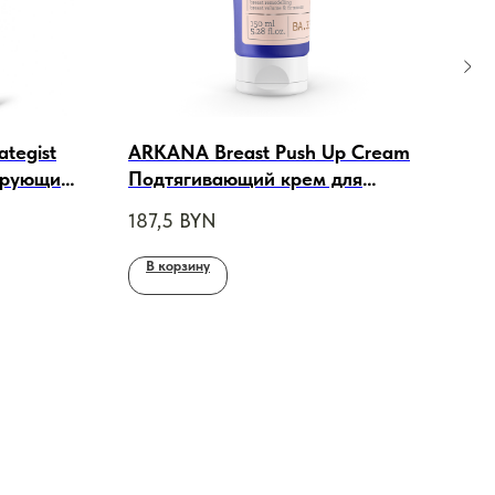
ategist
ARKANA Breast Push Up Cream
Com
ирующий
Подтягивающий крем для
Wat
00ml
бюста, 150ml
200
187,5
BYN
100
В корзину
В 