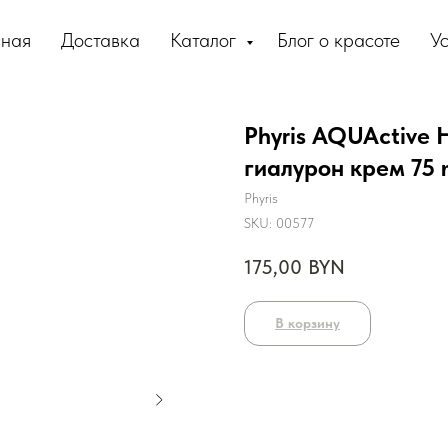
вная
Доставка
Каталог
Блог о красоте
Ус
Phyris AQUActive 
гиалурон крем 75 
Phyris
SKU:
00577
175,00
BYN
В корзину