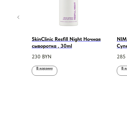
A Skin
SkinClinic Resfill Night Ночная
NIM
ра А
сыворотка , 30ml
Суп
м, 30ml
сыв
230
BYN
285
В корзину
В к