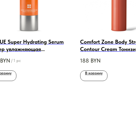
UE Super Hydrating Serum
Comfort Zone Body Str
ер увлажняющая
Contour Cream Тониз
оротка, 30ml
увлажняющий крем, 2
BYN
188
BYN
/
1 pc
орзину
В корзину