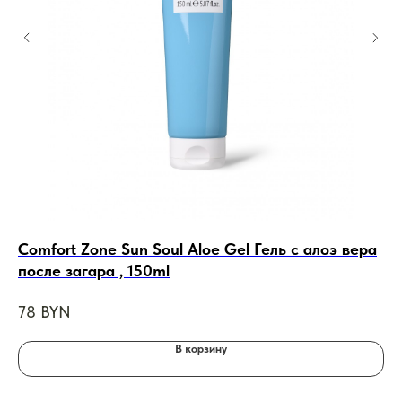
Comfort Zone Sun Soul Aloe Gel Гель с алоэ вера
PO
после загара , 150ml
Se
2
78
BYN
8
В корзину