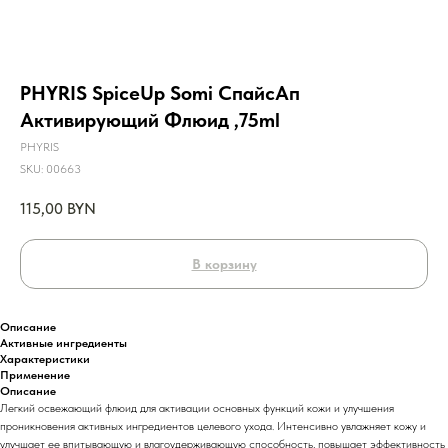
PHYRIS SpiceUp Somi СпайсАп
Активирующий Флюид ,75ml
PHYRIS
SKU:
00663
115,00
BYN
В корзину
Описание
Активные ингредиенты
Характеристики
Применение
Описание
Легкий освежающий флюид для активации основных функций кожи и улучшения
проникновения активных ингредиентов целевого ухода. Интенсивно увлажняет кожу и
улучшает ее впитывающую и влагоудерживающую способность, повышает эффективность