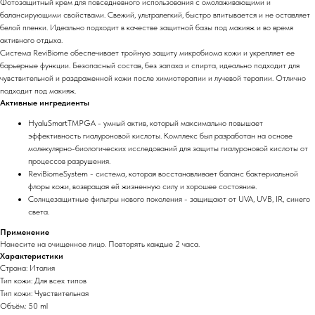
Фотозащитный крем для повседневного использования с омолаживающими и
балансирующими свойствами. Свежий, ультралегкий, быстро впитывается и не оставляет
белой пленки. Идеально подходит в качестве защитной базы под макияж и во время
активного отдыха.
Система ReviBiome обеспечивает тройную защиту микробиома кожи и укрепляет ее
барьерные функции. Безопасный состав, без запаха и спирта, идеально подходит для
чувствительной и раздраженной кожи после химиотерапии и лучевой терапии. Отлично
подходит под макияж.
Активные ингредиенты
HyaluSmartTMPGA - умный актив, который максимально повышает
эффективность гиалуроновой кислоты. Комплекс был разработан на основе
молекулярно-биологических исследований для защиты гиалуроновой кислоты от
процессов разрушения.
ReviBiomeSystem - система, которая восстанавливает баланс бактериальной
флоры кожи, возвращая ей жизненную силу и хорошее состояние.
Солнцезащитные фильтры нового поколения - защищают от UVA, UVB, IR, синего
света.
Применение
Нанесите на очищенное лицо. Повторять каждые 2 часа.
Характеристики
Страна: Италия
Тип кожи: Для всех типов
Тип кожи: Чувствительная
Объём: 50 ml