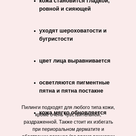
кожа становится гладкой,
ровной и сияющей
уходят шероховатости и
бугристости
цвет лица выравнивается
осветляются пигментные
пятна и пятна постакне
Пилинги подходят для любого типа кожи,
кожа мягко обновляется
кроме очень чувствительной,
раздраженной. Также стоит их избегать
при периоральном дерматите и